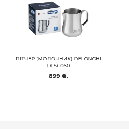
HI
ТЕМПЕР DELONGHI DLSC 058
999 ₴.
999 ₴.
Придбати
и