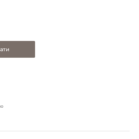
ати
но