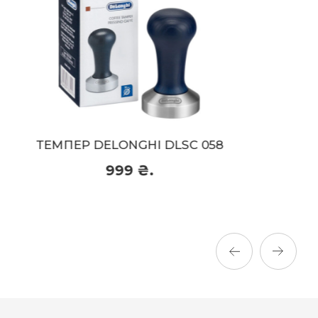
ТЕРМОКРУЖКА DELONGHI DLSC055
THE TASTER
499 ₴.
499 ₴.
Придбати