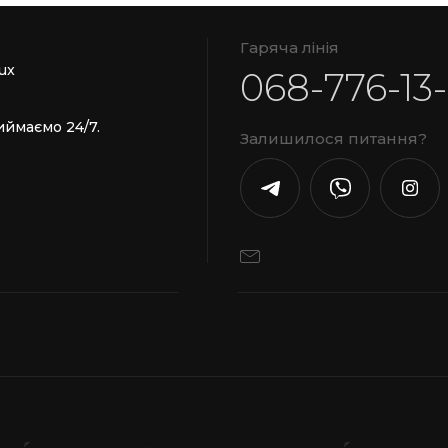
Гаряча лінія
ux
068-776-13
иймаємо 24/7.
Залишилося питання?