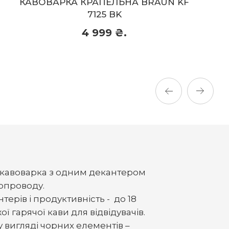
ЕЛЬНА BRAUN KF
КАВОВАРКА КРАПЕЛ
5 BK
CLASSIC 5KCM1
9 ₴.
8 899
8 899 ₴.
Придбати
 кавоварка з одним декантером
допроводу.
ерів і продуктивність - до 18
ї гарячої кави для відвідувачів.
 вигляді чорних елементів –