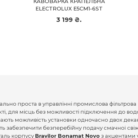
КА КРАПЕЛЬНА
КАВОВАРКА КРАП
UX E5CM1-6ST
712
199 ₴.
4 99
4 999 ₴.
Придбати
льно проста в управлінні промислова фільтрова
ті, для місць без можливості підключення до во
дають можливість установки одночасно двох декант
ть забезпечити безперебійну подачу смачної свіжо
таль корпусу
Bravilor Bonamat Novo
з акцентами у