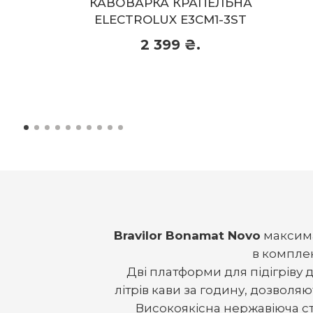
РКА КРАПЕЛЬНА
КАВОВАР
OLUX E3CM1-3ST
ELECTROL
2 399 ₴.
3 
3 199 ₴.
Придбати
Bravilor Bonamat Novo
максима
в комплек
Дві платформи для підігріву 
літрів кави за годину, дозволяю
Високоякісна нержавіюча с