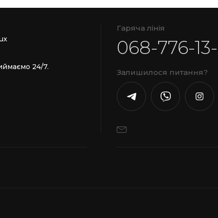
Гаряча лінія
ux
068-776-13
иймаємо 24/7.
Залишилося питання?