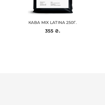
Кислотність:
3/5
Склад:
Арабіка 100%
Обсмажка:
Середнє (під еспресо)
Смаковий профіль:
яблуко, шоколад,
КАВА MIX LATINA 250Г.
ваніль
355 ₴.
355 ₴.
Придбати