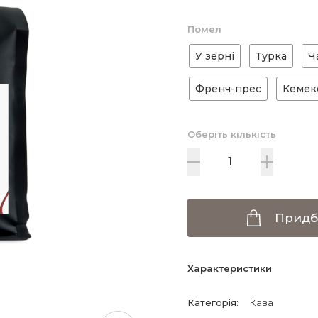
Помел
У зерні
Турка
Ч
Френч-прес
Кемек
Оберіть кількість
Придб
Характеристики
Категорія
:
Кава