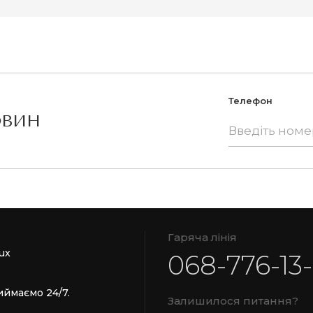
Телефон
ОВИН
Гаряча лінія
ux
068-776-13
иймаємо 24/7.
Залишилося питання?