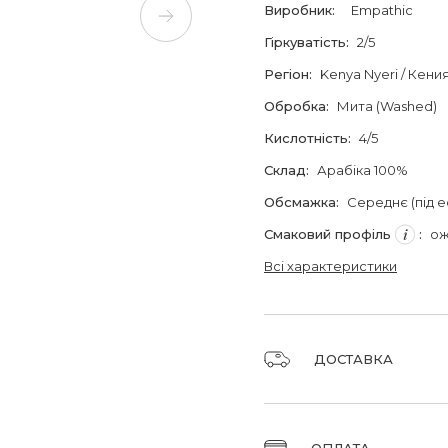
Виробник
:
Empathic
Гіркуватість
:
2/5
Регіон
:
Kenya Nyeri / Кени
Обробка
:
Мита (Washed)
Кислотність
:
4/5
Склад
:
Арабіка 100%
Обсмажка
:
Середнє (під 
Смаковий профіль
:
ож
Всі характеристики
ДОСТАВКА
Доставка замовлень 