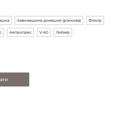
ашка
Кавомашина домашня (ріжкова)
Фільтр
с
Аепропрес
V-60
Гейзер
ати