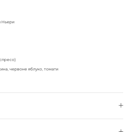
я Ньери
еспресо)
ина, червоне яблуко, томати
від 1500 грн безкоштовна