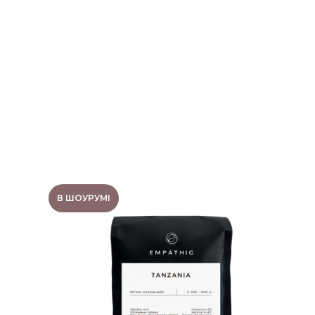
В ШОУРУМІ
КАВА ТАНЗАНІЯ
KILIMANJARO 250 Г.
Гіркуватість:
2/5
Регіон:
Кіліманджаро