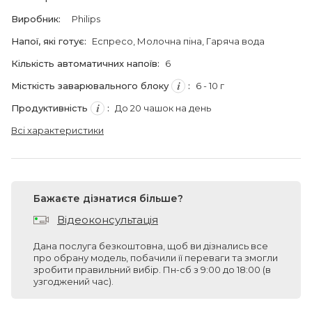
Виробник
:
Philips
Напої, які готує
:
Еспресо
, Молочна піна
, Гаряча вода
Кількість автоматичних напоїв
:
6
Місткість заварювального блоку
:
6 - 10 г
Продуктивність
:
До 20 чашок на день
Всі характеристики
Бажаєте дізнатися більше?
Відеоконсультація
Дана послуга безкоштовна, щоб ви дізнались все
про обрану модель, побачили її переваги та змогли
зробити правильний вибір. Пн-сб з 9:00 до 18:00 (в
узгоджений час).