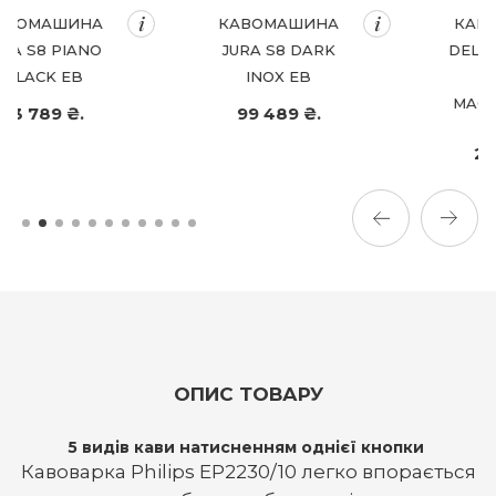
КАВОМАШИНА
КАВОМАШИНА
JURA S8 DARK
DELONGHI ECAM
INOX EB
290.81 ТВ
MAGNIFICA EVO
99 489 ₴.
26 999 ₴.
22 999 ₴.
ОПИС ТОВАРУ
5 видів кави натисненням однієї кнопки
Кавоварка Philips EP2230/10 легко впорається