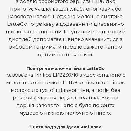
з роллю особистого бариста і швидко
приготує чашку вашої улюбленої кави або
кавового напою. Потужна молочна система
LatteGo готує каву з додаванням дивовижно
ніжної молочної піни. Інтуїтивний сенсорний
дисплей допомагає швидко визначитися з
вибором і отримати порцію свіжого напою
одним натисканням.
Повітряна молочна піна з LatteGo
Кавоварка Philips EP2230/10 з удосконаленою
молочною системою LatteGo швидко спінює
молоко до густої щільної піни, а потім без
розбризкування подає її в чашку. Кожна
порція кавового напою буде покрита
чудовою ніжною молочною піною.
Чиста вода для ідеальної кави