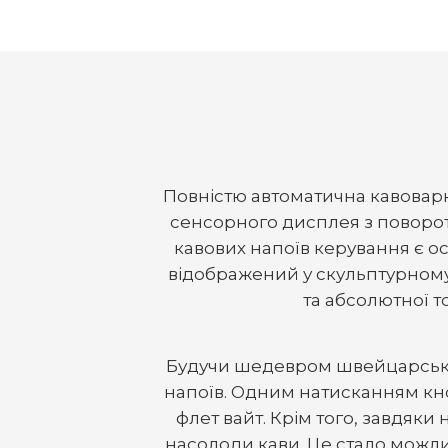
Повністю автоматична кавовар
сенсорного дисплея з поворот
кавових напоїв керування є о
відображений у скульптурному 
та абсолютної т
Будучи шедевром швейцарсько
напоїв. Одним натисканням кно
флет вайт. Крім того, завдяк
насолоди кави. Це стало можлив