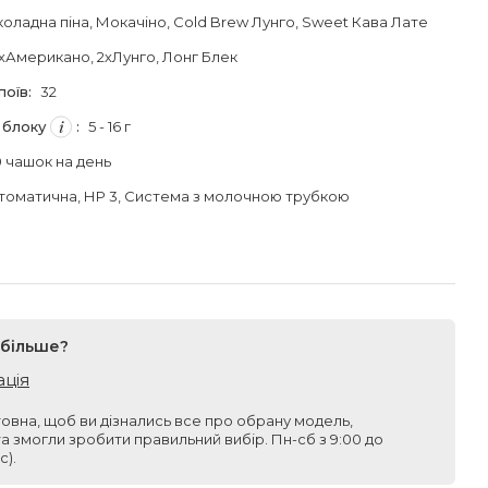
коладна піна
, Мокачіно
, Cold Brew Лунго
, Sweet Кава Лате
 2хАмерикано
, 2хЛунго
, Лонг Блек
поїв
:
32
 блоку
:
5 - 16 г
0 чашок на день
томатична
, НР 3
, Система з молочною трубкою
 більше?
ація
овна, щоб ви дізнались все про обрану модель,
та змогли зробити правильний вибір. Пн-сб з 9:00 до
с).