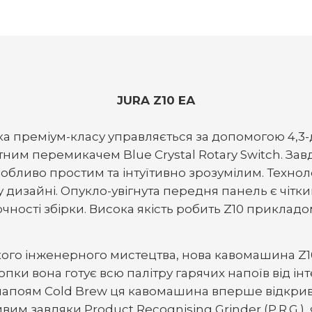
JURA Z10 ЕА
ка преміум-класу управляється за допомогою 4,
ним перемикачем Blue Crystal Rotary Switch. За
собливо простим та інтуїтивно зрозумілим. Техно
дизайні. Опукло-увігнута передня панель є чітк
очності збірки. Висока якість робить Z10 прикладо
го інженерного мистецтва, нова кавомашина Z1
пки вона готує всю палітру гарячих напоїв від і
и напоям Cold Brew ця кавомашина вперше відкри
им завдяки Product Recognising Grinder (P.R.G.)