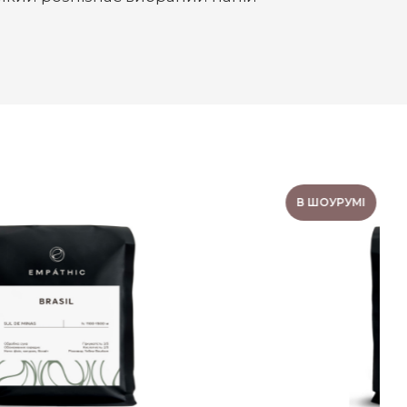
В ШОУРУМІ
КАВА MIX ASIA 250 Г.
Гіркуватість:
2/5
Обробка:
Мита (Washed)
Кислотність:
4/5
Склад:
Арабіка 100%
Обсмажка:
Середнє (під еспресо)
Смаковий профіль:
мандарин, спеції,