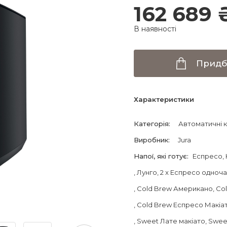
162 689 
В наявності
Придб
Характеристики
Категорія
:
Автоматичні 
Виробник
:
Jura
Напої, які готує
:
Еспресо
,
, Лунго
, 2 x Еспресо одноч
, Cold Brew Американо
, C
, Cold Brew Еспресо Макіа
, Sweet Лате макіато
, Swe