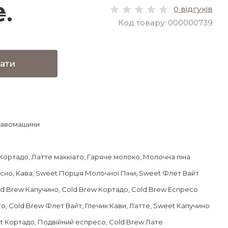
₴.
0 відгуків
Код товару: 000000739
ати
кавомашини
 Кортадо
, Латте маккіато
, Гаряче молоко
, Молочна піна
асно
, Кава
, Sweet Порція Молочної Піни
, Sweet Флет Вайт
old Brew Капучино
, Cold Brew Кортадо
, Cold Brew Еспресо
то
, Cold Brew Флет Вайт
, Глечик Кави
, Латте
, Sweet Капучино
et Кортадо
, Подвійний еспресо
, Cold Brew Лате