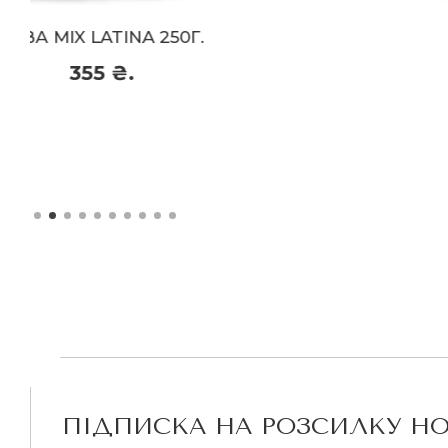
іриска
КАВА BLISS 250 Г.
335 ₴.
335 ₴.
Придбати
ПІДПИСКА НА РОЗСИЛКУ Н