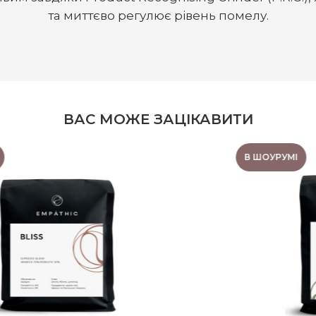
та миттєво регулює рівень помелу.
ВАС МОЖЕ ЗАЦІКАВИТИ
В ШОУРУМІ
КАВА БРАЗИЛІЯ SUL
DE MINAS 250 Г.
Гіркуватість:
3/5
Регіон:
SUL DE MINAS
Обробка:
Суха
Кислотність:
2/5
Склад:
Арабіка 100%