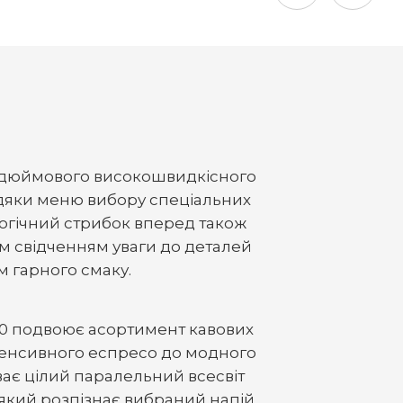
3-дюймового високошвидкісного
вдяки меню вибору спеціальних
логічний стрибок вперед також
им свідченням уваги до деталей
м гарного смаку.
0 подвоює асортимент кавових
нтенсивного еспресо до модного
ває цілий паралельний всесвіт
, який розпізнає вибраний напій