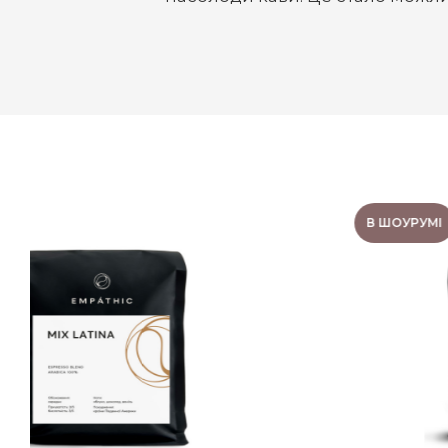
В ШОУРУМІ
КАВА BLISS 250 Г.
Гіркуватість:
4/5
Обробка:
Мита (Washed)
Кислотність:
3/5
Склад:
Арабіка 70%/Робуста 30%
Обсмажка:
Середнє (під еспресо)
Смаковий профіль:
яблуко, шоколад,