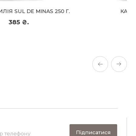
чорниця
КАВА MIX ASIA 250 Г.
395 ₴.
395 ₴.
Придбати
Підписатися