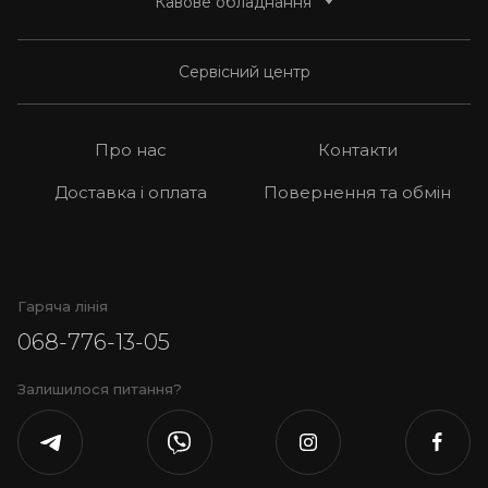
Кавове обладнання
Засоби догляду
Під еспресо
Чай
Під фільтр
Автоматичні кавомашини
Сервісний центр
Сиропи та пюре-основи
Без кофеїну
Еспресо кавоварки
Аксесуари
Крапельні кавоварки
Про нас
Контакти
Кавомолки домашні
Доставка і оплата
Повернення та обмін
Професійні кавомашини
Професійні кавомолки
Гаряча лінія
068-776-13-05
Залишилося питання?