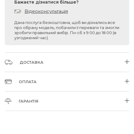
Бажаєте дізнатися більше?
Відеоконсультація
Дана послуга безкоштовна, щоб ви дізнались все
про обрану модель, побачили її переваги та змогли
зробити правильний вибір. Пн-сб з 9:00 до 18:00 (в
узгоджений час).
ДОСТАВКА
Доставка замовлень від 1500 грн безкоштовна
ОПЛАТА
Приймаємо оплату за товар у зручний для Вас спосіб:
Самовивіз
ГАРАНТІЯ
Готівкою/VISA/Mastercard/GooglePay/ApplePay/
Ви можете самостійно забрати замовлення у нашому
Накладений платіж/Оплата по рахунку
ГАРАНТІЯ
магазині в м. Дніпро після підтвердження його наявності
менеджером.
Всі товари мають сертифікати та гарантії від виробника.
Доставка Новою поштою