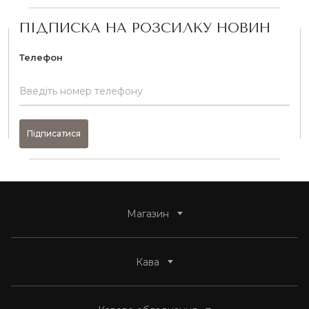
ПІДПИСКА НА РОЗСИЛКУ НОВИН
Телефон
Підписатися
Магазин
Переглянути все
Кава
Кава
Переглянути все
Кавове обладнання