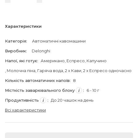
Характеристики
Категорія
:
Автоматичні кавомашини
Виробник
:
Delonghi
Напої, які готує
:
Американо
, Еспресо
, Капучино
, Молочна піна
, Гаряча вода
, 2 x Кави
, 2 x Еспресо одночасно
Кількість автоматичних напоїв
:
8
Місткість заварювального блоку
:
6 - 10 г
Продуктивність
:
До 20 чашок на день
Всі характеристики