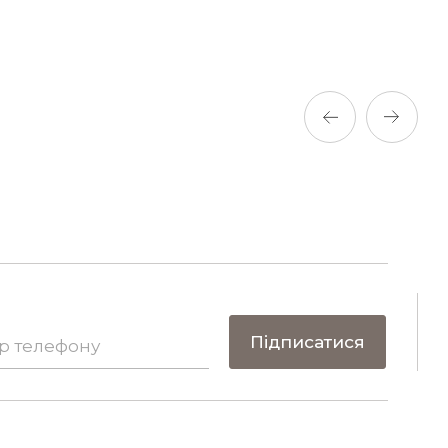
395 ₴.
Придбати
Підписатися