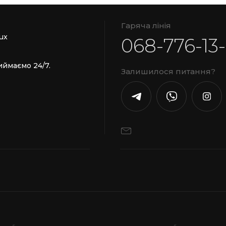
Гаряча лінія
ux
068-776-13
иймаємо 24/7.
Залишилося питання?