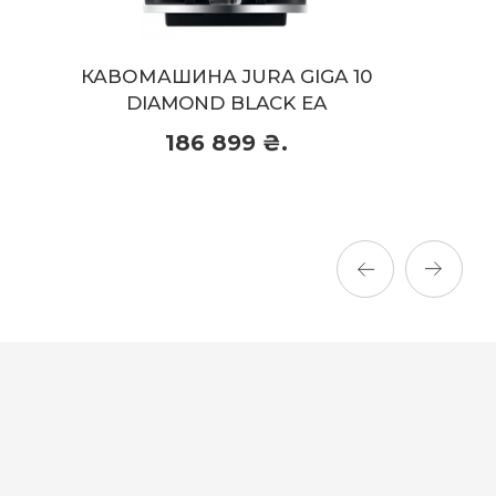
Місткість заварювального блоку:
5 - 16 г
Продуктивність:
Більше 50 чашок на день
КАВОМАШИНА JURA GIGA 10
DIAMOND BLACK EA
186 899 ₴.
186 899 ₴.
Придбати