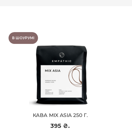
В ШОУРУМІ
КАВА MIX ASIA 250 Г.
Гіркуватість:
2/5
Обробка:
Мита (Washed)
Кислотність:
4/5
Склад:
Арабіка 100%
Обсмажка:
Середнє (під еспресо)
Смаковий профіль:
мандарин, спеції,
чорниця
КАВА MIX ASIA 250 Г.
395 ₴.