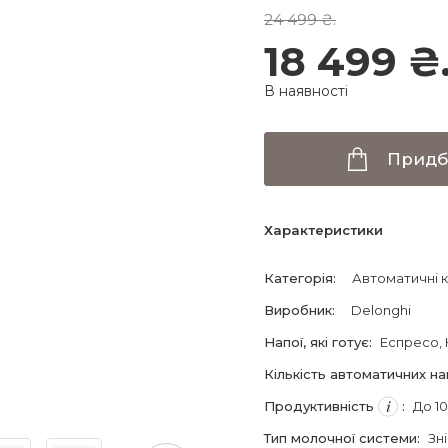
24 499 ₴.
18 499 ₴
В наявності
Придб
Характеристики
Категорія
:
Автоматичні 
Виробник
:
Delonghi
Напої, які готує
:
Еспресо
,
Кількість автоматичних на
Продуктивність
:
До 10
Тип молочної системи
:
Зн