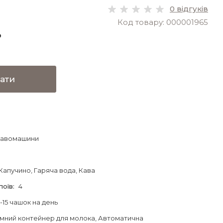
0 відгуків
Код товару: 000001965
.
ати
кавомашини
 Капучино
, Гаряча вода
, Кава
поїв
:
4
-15 чашок на день
імний контейнер для молока
, Автоматична