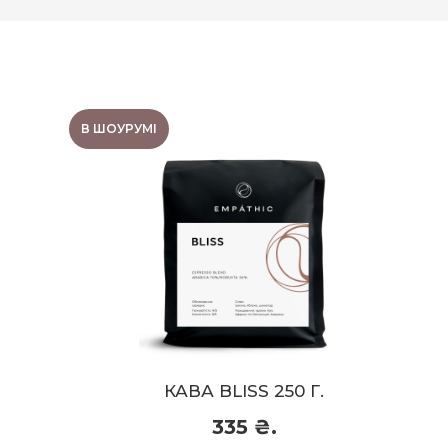
В ШОУРУМІ
КАВА BLISS 250 Г.
Гіркуватість:
4/5
Обробка:
Мита (Washed)
Кислотність:
3/5
Склад:
Арабіка 70%/Робуста 30%
Обсмажка:
Середнє (під еспресо)
Смаковий профіль:
яблуко, шоколад,
іриска
КАВА BLISS 250 Г.
335 ₴.