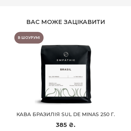
ВАС МОЖЕ ЗАЦІКАВИТИ
В ШОУРУМІ
КАВА БРАЗИЛІЯ SUL
DE MINAS 250 Г.
Гіркуватість:
3/5
Регіон:
SUL DE MINAS
Обробка:
Суха
Кислотність:
2/5
Склад:
Арабіка 100%
Обсмажка:
Середнє (під еспресо)
КАВА БРАЗИЛІЯ SUL DE MINAS 250 Г.
Смаковий профіль:
фінік, мигдаль, бісквіт
385 ₴.