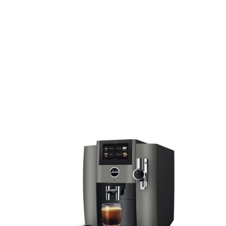
КАВОМАШИНА JURA
S8 DARK INOX EB
Напої, які готує:
Американо, Капучино,
Лунго «Бариста», Кортадо, Флет уайт,
Гаряче молоко, Молочна піна, Капучино
Extra Shot, Еспресо маккіато, Латте