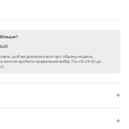
 більше?
ація
овна, щоб ви дізнались все про обрану модель,
та змогли зробити правильний вибір. Пн-сб з 9:00 до
с).
від 1500 грн безкоштовна