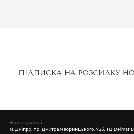
ПІДПИСКА НА РОЗСИЛКУ Н
Наша адреса
м. Дніпро, пр. Дмитра Яворницького, 72б, ТЦ Delmar L