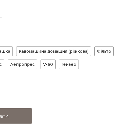
ашка
Кавомашина домашня (ріжкова)
Фільтр
с
Аепропрес
V-60
Гейзер
ати