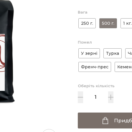
Вага
250 г.
500 г.
1 кг.
Помел
У зерні
Турка
Ч
Френч-прес
Кемек
Оберіть кількість
Придб