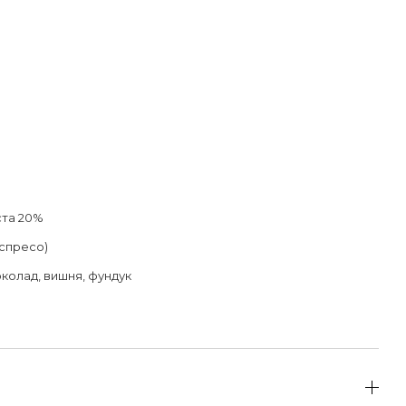
ста 20%
еспресо)
колад, вишня, фундук