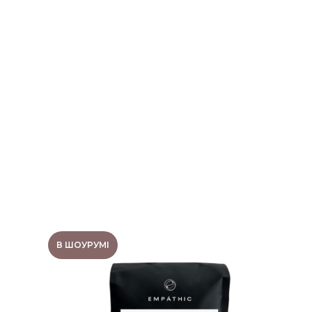
В ШОУРУМІ
КАВА MIX LATINA
250Г.