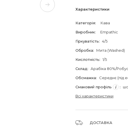
Характеристики
Категорія
:
Кава
Виробник
:
Empathic
Гіркуватість
:
4/5
Обробка
:
Мита (Washed)
Кислотність
:
1/5
Склад
:
Арабіка 80%/Робу
Обсмажка
:
Середнє (під 
Смаковий профіль
:
шо
Всі характеристики
ДОСТАВКА