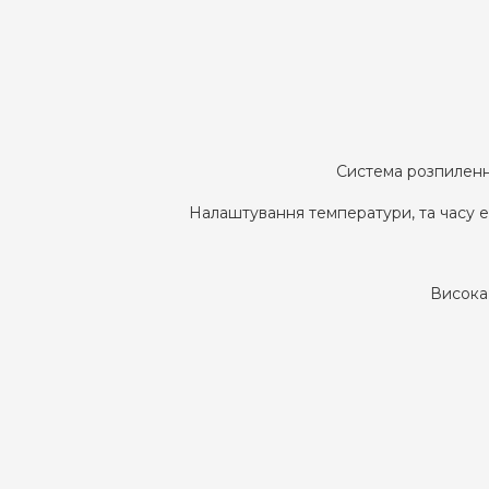
Система розпиленн
Налаштування температури, та часу е
Висока 