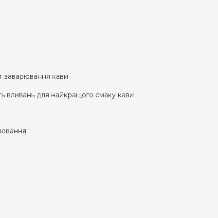
т заварювання кави
ть вливань для найкращого смаку кави
арювання