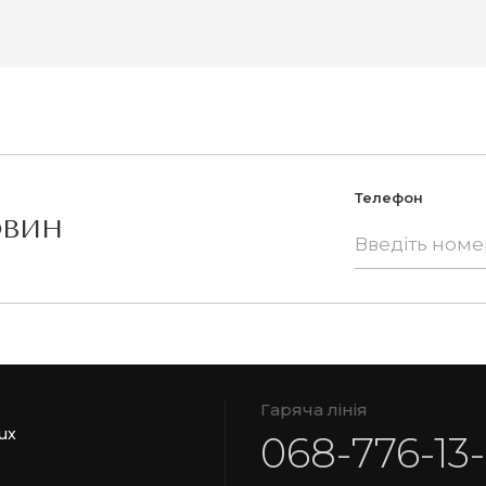
Телефон
ОВИН
Гаряча лінія
ux
068-776-13