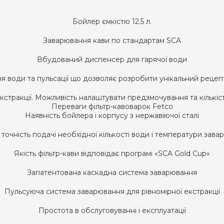
Бойлер ємкістю 12.5 л.
Заварювання кави по стандартам SCA
Вбудований диспенсер для гарячої води
я води та пульсації що дозволяє розробити унікальний рецеп
кстракції. Можливість налаштувати предзмочування та кількіс
Переваги фільтр-кавоварок Fetco
Наявність бойлера і корпусу з нержавіючої сталі
точність подачі необхідної кількості води і температури зав
Якість фільтр-кави відповідає програмі «SCA Gold Cup»
Запатентована каскадна система заварювання
Пульсуюча система заварювання для рівномірної екстракції
Простота в обслуговуванні і експлуатації