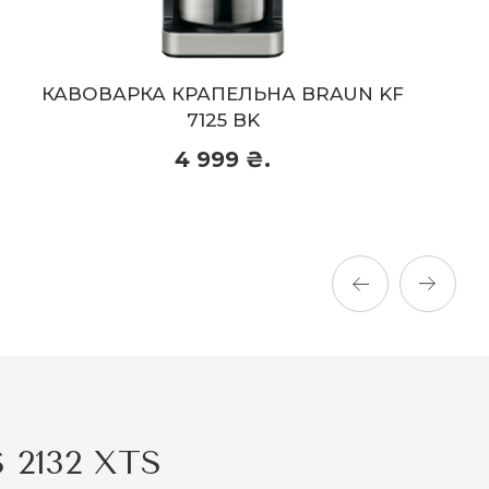
BRAUN KF
КАВОВАРКА КРАПЕЛЬНА KIT
CLASSIC 5KCM1208EWH Б
8 899 ₴.
8 899 ₴.
идбати
Прид
2132 XTS