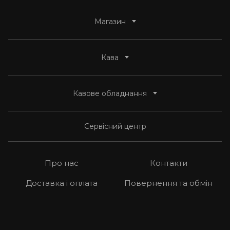
Магазин
Переглянути все
Кава
Кава
Переглянути все
Кавове обладнання
Кавове обладнання
Засоби догляду
Під еспресо
Чай
Під фільтр
Автоматичні кавомашини
Сервісний центр
Сиропи та пюре-основи
Без кофеїну
Еспресо кавоварки
Аксесуари
Крапельні кавоварки
Про нас
Контакти
Кавомолки домашні
Доставка і оплата
Повернення та обмін
Професійні кавомашини
Професійні кавомолки