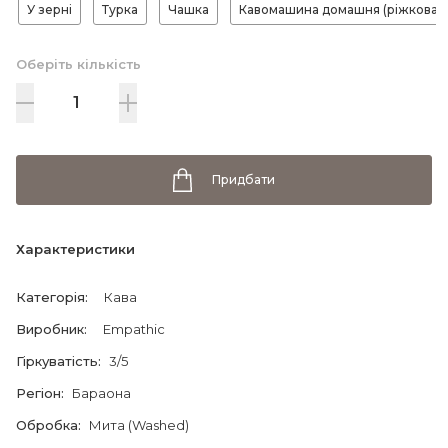
У зерні
Турка
Чашка
Кавомашина домашня (ріжкова)
Оберіть кількість
Придбати
Характеристики
Категорія
:
Кава
Виробник
:
Empathic
Гіркуватість
:
3/5
Регіон
:
Бараона
Обробка
:
Мита (Washed)